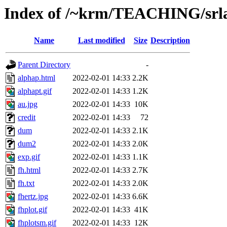
Index of /~krm/TEACHING/srl
Name
Last modified
Size
Description
Parent Directory
-
alphap.html
2022-02-01 14:33
2.2K
alphapt.gif
2022-02-01 14:33
1.2K
au.jpg
2022-02-01 14:33
10K
credit
2022-02-01 14:33
72
dum
2022-02-01 14:33
2.1K
dum2
2022-02-01 14:33
2.0K
exp.gif
2022-02-01 14:33
1.1K
fh.html
2022-02-01 14:33
2.7K
fh.txt
2022-02-01 14:33
2.0K
fhertz.jpg
2022-02-01 14:33
6.6K
fhplot.gif
2022-02-01 14:33
41K
fhplotsm.gif
2022-02-01 14:33
12K